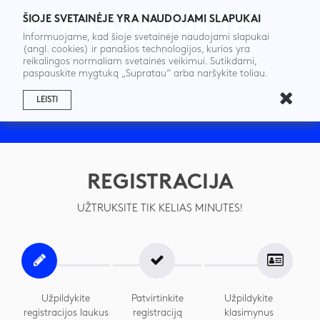
ŠIOJE SVETAINĖJE YRA NAUDOJAMI SLAPUKAI
REGISTRUOKITĖS
Informuojame, kad šioje svetainėje naudojami slapukai
(angl. cookies) ir panašios technologijos, kurios yra
reikalingos normaliam svetainės veikimui. Sutikdami,
DALYVAUDAMI TYRIME KAUPKITE TAŠKUS IR
paspauskite mygtuką „Supratau“ arba naršykite toliau.
IŠSIRINKITE LABIAUSIAI PATINKANČIĄ DOVANĄ
LEISTI
REGISTRACIJA
UŽTRUKSITE TIK KELIAS MINUTES!
Užpildykite
Patvirtinkite
Užpildykite
registracijos laukus
registraciją
klasimynus