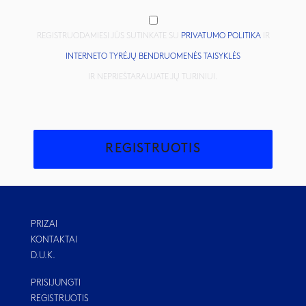
REGISTRUODAMIESI JŪS SUTINKATE SU
PRIVATUMO POLITIKA
IR
INTERNETO TYRĖJŲ BENDRUOMENĖS TAISYKLĖS
IR NEPRIEŠTARAUJATE JŲ TURINIUI.
REGISTRUOTIS
PRIZAI
KONTAKTAI
D.U.K.
PRISIJUNGTI
REGISTRUOTIS