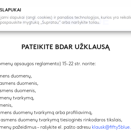
 SLAPUKAI
mi slapukai (angl. cookies) ir panašios technologijos, kurios yra reikal
 paspauskite mygtuką „Supratau“ arba naršykite toliau.
PATEIKITE BDAR UŽKLAUSĄ
menų apsaugos reglamento) 15-22 str. norite:
asmens duomenų,
o asmens duomenis,
 asmens duomenis,
omenų tvarkymą,
menis,
asmens duomenų tvarkymą arba profiliavimą,
o asmens duomenų tvarkymą tiesioginės rinkodaros tikslais,
menų pažeidimus – rašykite el. pašto adresu
klausk@fifty5blu