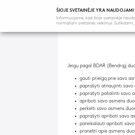
ŠIOJE SVETAINĖJE YRA NAUDOJAMI
Informuojame, kad šioje svetainėje naudoja
normaliam svetainės veikimui. Sutikdami,
Jeigu pagal BDAR (Bendrąjį duo
gauti prieigą prie savo 
paprašyti atnaujinti sav
paprašyti pašalinti savo
apriboti savo asmens du
perkelti savo asmens duo
paprašyti apriboti savo 
pareikalauti apriboti sav
pranešti apie asmens duo