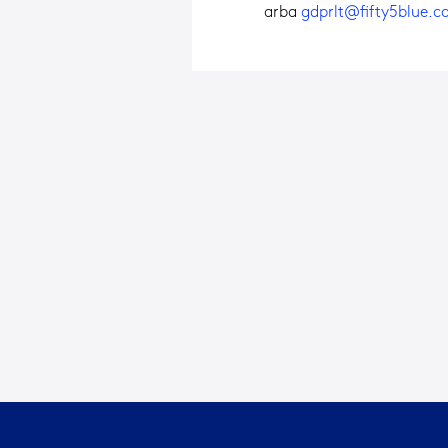
arba
gdprlt@fifty5blue.